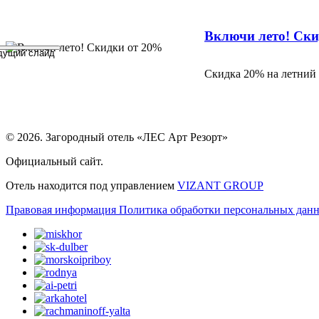
Отпуск в ЛЕСу
Раннее бронирование
Включи лето! Ски
День Рождения в
П
дущий слайд
Скидка 15% по акции "Отпуск в ЛЕС
Запланируйте свой отдых зара
Скидка 20% на летний
Идеальное место для
Л
Ро
в
© 2026. Загородный отель «ЛЕС Арт Резорт»
Официальный сайт.
Отель находится под управлением
VIZANT GROUP
Правовая информация
Политика обработки персональных дан