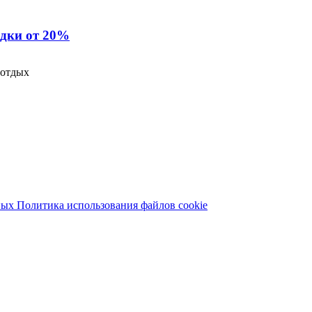
дки от 20%
 LES Art Resort
ривилегии на отдых в Крыму и Ростове-на-Дону
у" при бронировании отдыха длительностью от 5 ночей.
нее и получите скидку 10% на бронирование!
 отдых
 праздника в компании близких и родных: природа, комфорт, р
ЕС Арт Резорт стал частью компании VIZANT, в управлении кот
стове-на-Дону. Это значит, что для гостей ЛЕС Арт Резорт расш
печатлений от путешествий: скидка 20% на размещение в лучших
ных
Политика использования файлов cookie