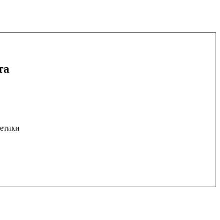
та
етики