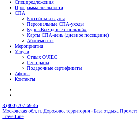
Спецпредложения
Программа лояльности
СПА
Бассейны и сауны
Персональные СПА-уходы
Курс «Выходные с пользой»
Карты СПА-день (дневное посещение)
Абонементы
Мероприятия
Услуги
Отдых О’ЛЕС
Рестораны
Подарочные сертификаты
Афиша
Контакты
8 (800) 707-69-46
Московская обл,
п. Дорохово,
территория «База отдыха Промете
TravelLine