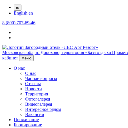
ru
English
en
8 (800) 707-69-46
Московская обл,
п. Дорохово,
территория «База отдыха Промете
кабинет
Меню
О нас
О нас
Частые вопросы
Отзывы
Новости
Территория
Фотогалерея
Видеогалерея
Интересное рядом
Вакансии
Проживание
Бронирование