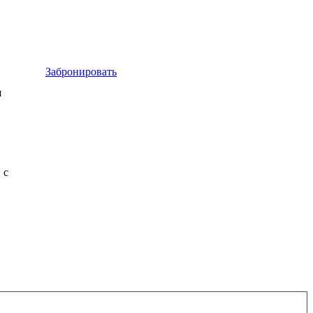
Забронировать
я
 с