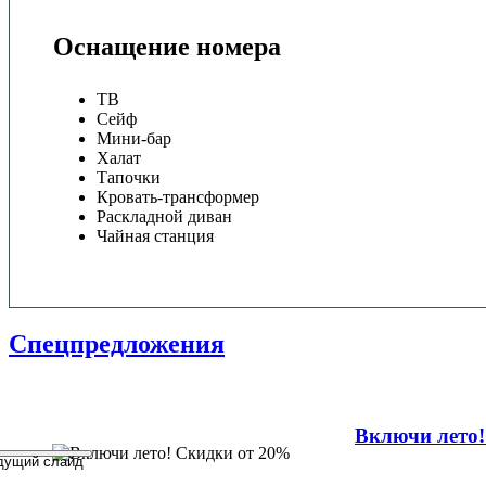
Оснащение номера
ТВ
Сейф
Мини-бар
Халат
Тапочки
Кровать-трансформер
Раскладной диван
Чайная станция
Спецпредложения
Включи лето!
дущий слайд