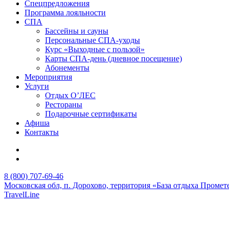
Спецпредложения
Программа лояльности
СПА
Бассейны и сауны
Персональные СПА-уходы
Курс «Выходные с пользой»
Карты СПА-день (дневное посещение)
Абонементы
Мероприятия
Услуги
Отдых О’ЛЕС
Рестораны
Подарочные сертификаты
Афиша
Контакты
8 (800) 707-69-46
Московская обл,
п. Дорохово,
территория «База отдыха Промете
TravelLine