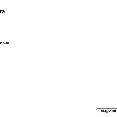
та
етики
Следующий