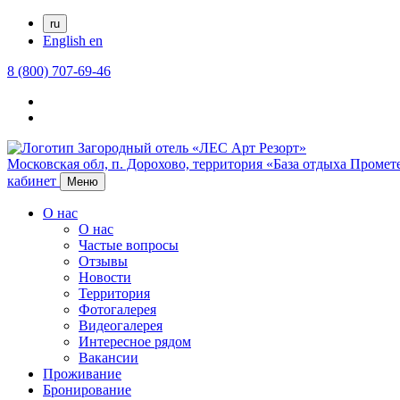
ru
English
en
8 (800) 707-69-46
Московская обл,
п. Дорохово,
территория «База отдыха Промете
кабинет
Меню
О нас
О нас
Частые вопросы
Отзывы
Новости
Территория
Фотогалерея
Видеогалерея
Интересное рядом
Вакансии
Проживание
Бронирование