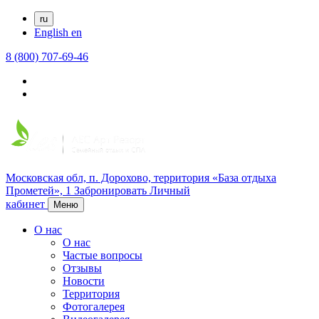
ru
English
en
8 (800) 707-69-46
Московская обл,
п. Дорохово,
территория «База отдыха
Прометей», 1
Забронировать
Личный
кабинет
Меню
О нас
О нас
Частые вопросы
Отзывы
Новости
Территория
Фотогалерея