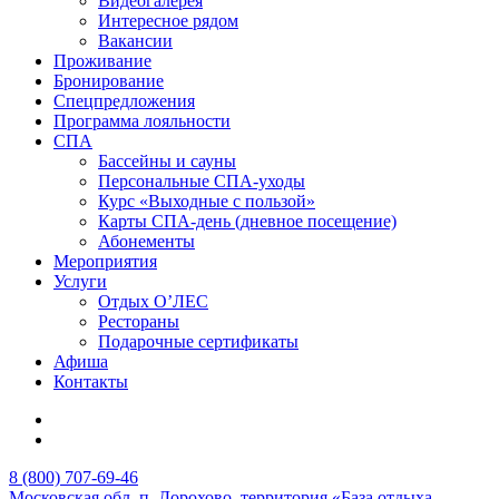
Видеогалерея
Интересное рядом
Вакансии
Проживание
Бронирование
Спецпредложения
Программа лояльности
СПА
Бассейны и сауны
Персональные СПА-уходы
Курс «Выходные с пользой»
Карты СПА-день (дневное посещение)
Абонементы
Мероприятия
Услуги
Отдых О’ЛЕС
Рестораны
Подарочные сертификаты
Афиша
Контакты
8 (800) 707-69-46
Московская обл,
п. Дорохово,
территория «База отдыха