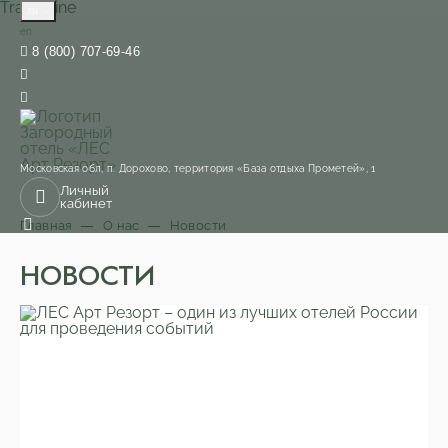
TravelLine
ru
English
en
8 (800) 707-69-46
Московская обл,
п. Дорохово,
территория «База отдыха Прометей», 1
Личный
кабинет
Главная
О нас
Новости
НОВОСТИ